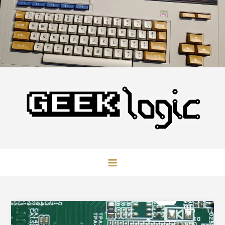
Skip
to
content
GeekLogic
极客逻辑