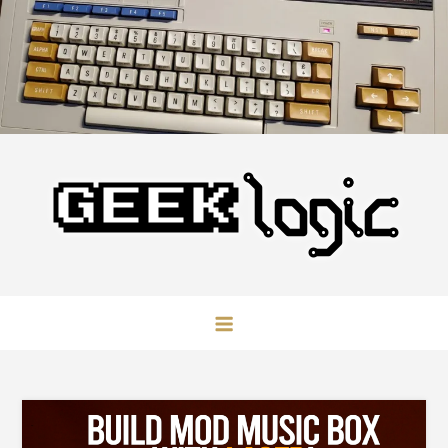
Skip
to
content
GeekLogic
极客逻辑