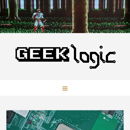
Skip
to
content
GeekLogic
极客逻辑