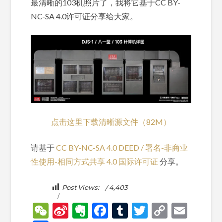
最清晰的103机照片了，我将它基于CC BY-
NC-SA 4.0许可证分享给大家。
点击这里下载清晰源文件（82M）
请基于
CC BY-NC-SA 4.0 DEED / 署名-非商业
性使用-相同方式共享 4.0 国际许可证
分享。
Post Views:
4,403
WeChat
Sina
Evernote
Facebook
Tumblr
Twitter
Copy
Emai