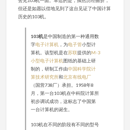
去见103机一面。幸运的是，虽然历经曲折，
但还是如愿以偿地见到了这台见证了中国计算
历史的103机。
103机
是中国制造的第一种通用数
字
电子计算机
，为
电子管
小型计
算机。该型机是在
苏联
提供的
M-3
小型电子计算机
图纸的基础上研
制的，研制工作由
中国科学院计
算技术研究所
和
北京有线电厂
（国营738厂）承担。1958年8
月，第一台103机在中科院计算所
初步调试成功，这标志了中国第
一台计算机的诞生。
103机在不同的阶段有不同的型号