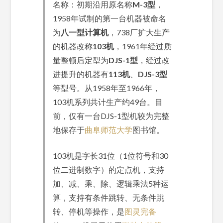
名称：初期沿用原名称
M-3型
，
1958年试制的第一台机器被命名
为
八一型计算机
，738厂扩大生产
的机器改称
103机
，1961年经过质
量整顿后定型为
DJS-1型
，经过改
进提升的机器有
113机
、
DJS-3型
等型号。从1958年至1966年，
103机系列共计生产约49台。目
前，仅有一台DJS-1型机较为完整
地保存于
曲阜师范大学
图书馆。
103机是字长31位（1位符号和30
位二进制数字）的定点机，支持
加、减、乘、除、逻辑乘法5种运
算，支持有条件跳转、无条件跳
转、停机等操作，是
图灵完备