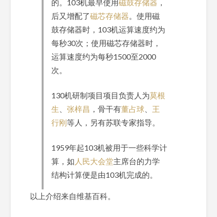
的。103机最早使用
磁鼓存储器
，
后又增配了
磁芯存储器
。使用磁
鼓存储器时，103机运算速度约为
每秒30次；使用磁芯存储器时，
运算速度约为每秒1500至2000
次。
130机研制项目项目负责人为
莫根
生
、
张梓昌
，骨干有
董占球
、
王
行刚
等人，另有苏联专家指导。
1959年起103机被用于一些科学计
算，如
人民大会堂
主席台的力学
结构计算便是由103机完成的。
以上介绍来自维基百科。