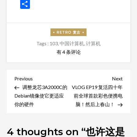
Weibo
Link
分
享
Tags :
103
,
中国计算机
,
计算机
也
有 4 条评论
许
这
是
文
Previous
Next
Previous
Next
有
Post
Post
调整龙芯3A2000C的
VLOG EP19 复活四十年
章
史
Debian镜像使它更适应
前全球首款彩色便携电
导
以
你的硬件
脑！然后上春山！
航
来
最
4 thoughts on “
清
也许这是