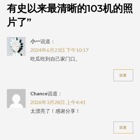
晰
有史以来最清晰的103机的照
的
103
片了
”
机
的
小一
说道：
照
2024年6月23日 下午10:17
片
吃瓜吃到自己家门口。
了
回复
Chance
说道：
2026年3月28日 上午4:41
太漂亮了！感谢分享！
回复