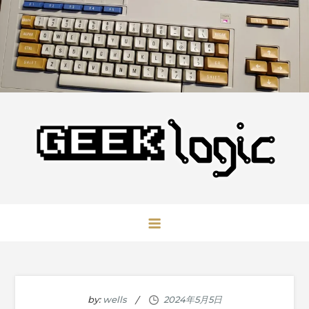
Skip
to
content
GeekLogic
极客逻辑
by:
wells