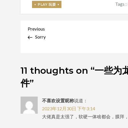
Tags :
文
Previous
Previous
Post
Sorry
章
导
航
11 thoughts on “
一些为龙
件
”
不喜欢设置昵称
说道：
2023年12月30日 下午3:14
大佬真是太强了，软硬一体啥都会，膜拜