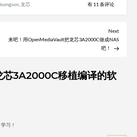
一
loongson
,
龙芯
有 11 条评论
些
为
龙
Next
Next
芯
Post
来吧！用OpenMediaVault把龙芯3A2000C做成NAS
3A2000C
吧！
移
植
芯3A2000C移植编译的软
编
译
的
软
件
，学习！