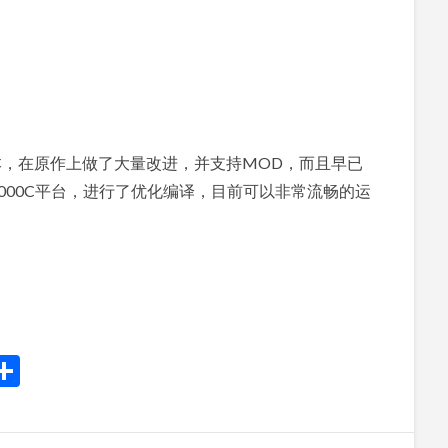
本，在原作上做了大量改进，并支持MOD，而且早已
000C平台，进行了优化编译，目前可以非常流畅的运
r
y
mail
分
享