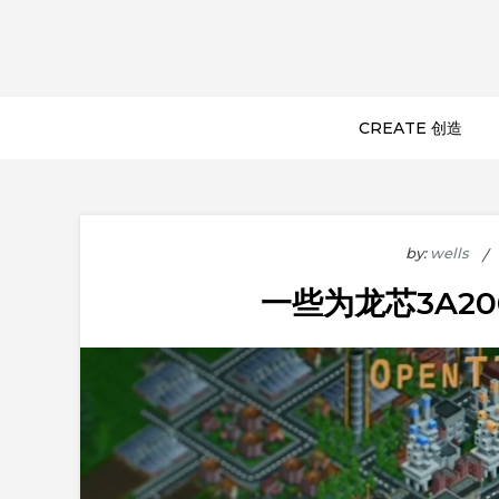
GeekLogic
极客逻辑
CREATE 创造
by:
wells
一些为龙芯3A2