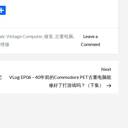
r
y
mail
分
享
air
,
Vintage Computer
,
修复
,
古董电脑
,
Leave a
on
维修
Comment
VLog
EP05
–
Next
Next
40
Post
记
VLog EP06 – 40年前的Commodore PET古董电脑能
年
修好了打游戏吗？（下集）
前
的
Commodore
PET
古