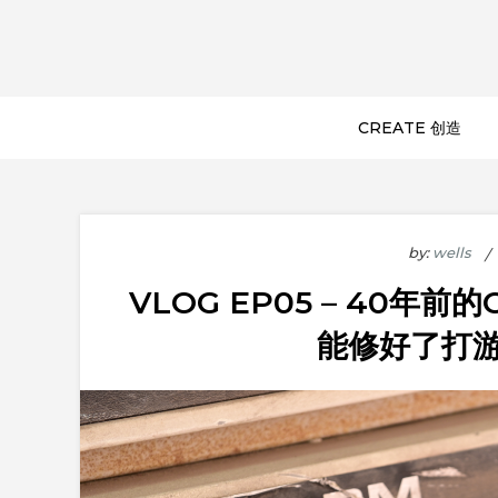
GeekLogic
极客逻辑
CREATE 创造
by:
wells
VLOG EP05 – 40年前
能修好了打