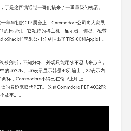
，于是这回我通过一哥们搞来了一重量级的机器。
年年初的CES展会上，Commodore公司向大家展
T 2001的原型机，它独特的将主机、显示器、键盘、磁带
hack和苹果公司分别推出了TRS-80和Apple II。
源线被剪断，不知好坏，外观只能用惨不忍睹来形容。
0系列中的4032N。40表示显示器是40列输出，32表示内
商标，Commodore不得已在铭牌上印上
为欧洲版的名称来取代PET。 这台Commdore PET 4032能
个故事……