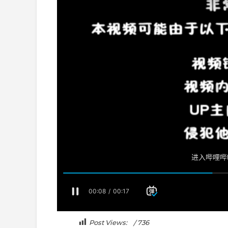
Post Views:
736