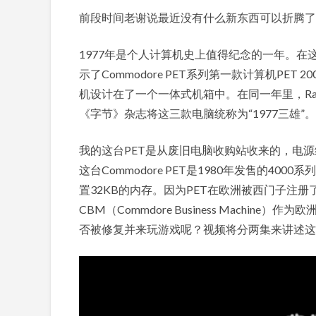
前段时间老谢说最近没有什么新东西可以折腾了
1977年是个人计算机史上值得纪念的一年。在这一
示了Commodore PET系列第一款计算机PE
机设计在了一个一体式机箱中。在同一年里，RadioS
《字节》杂志将这三款电脑统称为“1977三雄”。
我的这台PET是从废旧电脑收购站收来的，电
这台Commodore PET是1980年发售的400
置32KB的内存。因为PET在欧洲被西门子注册了
CBM（Commdore Business Machine）作
否被修复并来玩游戏呢？视频将分两集来讲述这