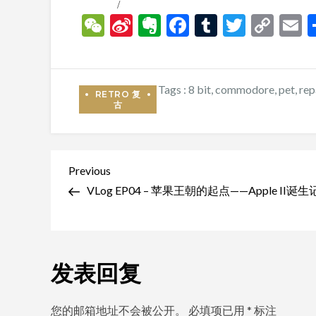
WeChat
Sina
Evernote
Facebook
Tumblr
Twitte
Cop
E
Weibo
Link
Tags :
8 bit
,
commodore
,
pet
,
rep
文
Previous
Previous
Post
VLog EP04 – 苹果王朝的起点——Apple II诞生
章
导
航
发表回复
您的邮箱地址不会被公开。
必填项已用
*
标注