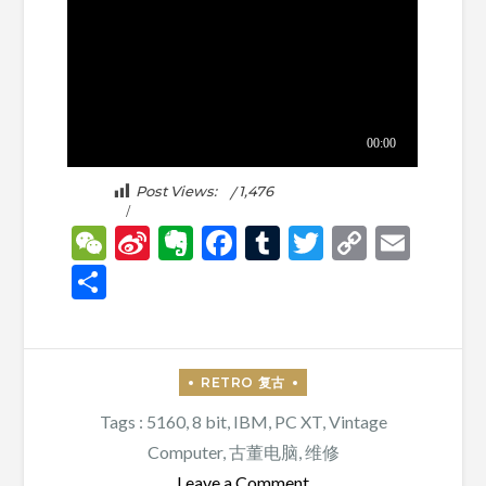
Post Views:
1,476
WeChat
Sina
Evernote
Facebook
Tumblr
Twitter
Copy
Emai
Weibo
Link
分
享
Tags :
5160
,
8 bit
,
IBM
,
PC XT
,
Vintage
Computer
,
古董电脑
,
维修
on
Leave a Comment