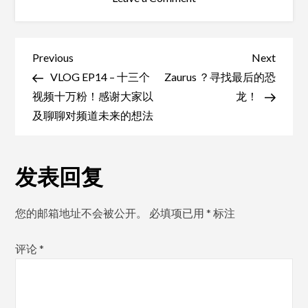
VLOG
EP15
–
文
Previous
Next
Previous
Next
彻
Post
Post
VLOG EP14 – 十三个
Zaurus ？寻找最后的恐
章
底
视频十万粉！感谢大家以
龙！
导
穿
及聊聊对频道未来的想法
航
越！
我
发表回复
搞
了
台
您的邮箱地址不会被公开。
必填项已用
*
标注
三
体
评论
*
红
岸
基