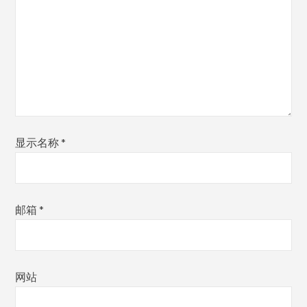
地
的
电
脑，
修
好
了
显示名称
*
能
干
啥？
邮箱
*
网站