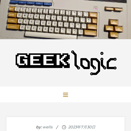
Skip
to
content
GeekLogic
极客逻辑
by:
wells