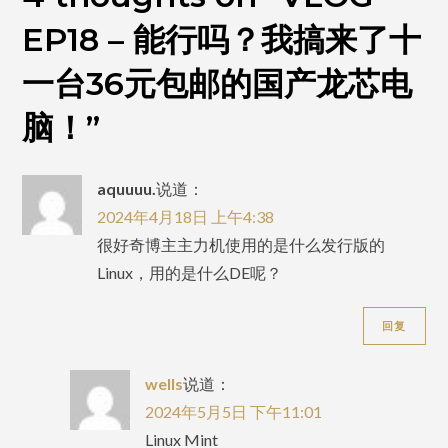
一
EP18 – 能行吗？我搞来了十
台
36
一台36元包邮的国产龙芯电
元
脑！
”
包
邮
的
aquuuu.
说道：
国
2024年4月18日 上午4:38
产
很好奇博主主力机使用的是什么发行版的
龙
Linux，用的是什么DE呢？
芯
电
回复
脑！
wells
说道：
2024年5月5日 下午11:01
Linux Mint