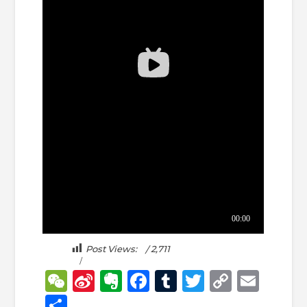
Post Views:
2,711
WeChat
Sina
Evernote
Facebook
Tumblr
Twitter
Copy
Emai
Weibo
Link
分