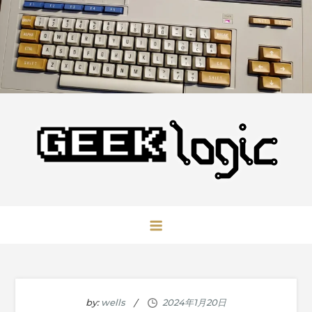
Skip
to
content
GeekLogic
极客逻辑
by:
wells