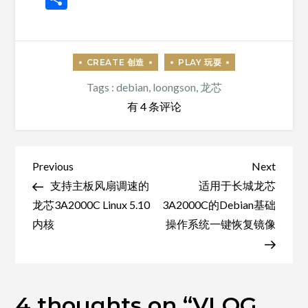
享
Tags :
debian
,
loongson
,
龙芯
VLOG
有 4 条评论
EP18
–
能
文
Previous
Next
Previous
Next
行
Post
Post
支持主板风扇调速的
适用于长城龙芯
章
吗？
龙芯3A2000C Linux 5.10
3A2000C的Debian基础
导
我
内核
操作系统一键恢复镜像
航
搞
来
了
4 thoughts on “
十
VLOG