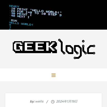
Skip
to
content
GeekLogic
极客逻辑
by:
wells