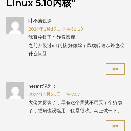
Linux 5.10内核
”
5.10
内
叶不落
说道：
核
2024年1月19日 下午11:13
我直接换了个静音风扇
之前升级过6.1内核 好像除了风扇转速以外也没
什么问题
回复
hermit
说道：
2024年1月20日 上午9:57
大佬太厉害了，早有这个我就不用买了个猫扇
了，猫扇也没啥用，也是很吵。马上试一下。
回复