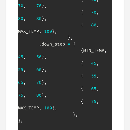
70
,
70
}
,
{
70
,
80
,
80
}
,
{
80
,
MAX_TEMP
,
100
}
,
}
,
.
down_step 
=
{
{
MIN_TEMP
,
45
,
50
}
,
{
45
,
55
,
60
}
,
{
55
,
65
,
70
}
,
{
65
,
75
,
80
}
,
{
75
,
MAX_TEMP
,
100
}
,
}
,
}
;