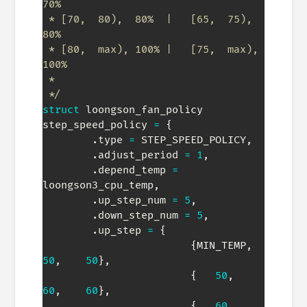
70%

 * [70,  80),  80%  |   [65,  75),  
80%

 * [80,  max), 100% |   [75,  max), 
100%

 *

 */
struct
loongson_fan_policy
step_speed_policy 
=
{
.
type 
=
 STEP_SPEED_POLICY
,
.
adjust_period 
=
1
,
.
depend_temp 
=
loongson3_cpu_temp
,
.
up_step_num 
=
5
,
.
down_step_num 
=
5
,
.
up_step 
=
{
{
MIN_TEMP
,
50
,
50
}
,
{
50
,
60
,
60
}
,
{
60
,