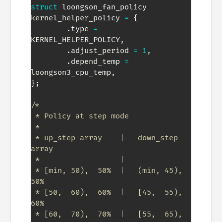
struct
loongson_fan_policy
kernel_helper_policy 
=
{
.
type 
=
KERNEL_HELPER_POLICY
,
.
adjust_period 
=
1
,
.
depend_temp 
=
loongson3_cpu_temp
,
}
;
/*

 * Policy at step mode

 *

 * up_step array    |   down_step 
array

 *                  |

 * [min, 50),  50%  |   (min, 45),  
50%

 * [50,  60),  60%  |   [45,  55),  
60%

 * [60,  70),  70%  |   [55,  65),  