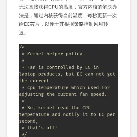
无法直接获得CPU的温度，官方内核的解决办
法是，通过内核获得当前温度，每秒更新一次
给EC芯片，以便于其根据策略控制风扇转
速。
/*

 * Kernel helper policy

 *

 * Fan is controlled by EC in 
laptop pruducts, but EC can not get 
the current

 * cpu temperature which used for 
adjusting the current fan speed.

 *

 * So, kernel read the CPU 
temperature and notify it to EC per 
second,

 * that's all!

 */