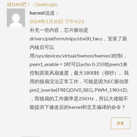
成NAS吧！ - GeekLogic
hermit
说道：
2024年1月20日 下午4:23
补充一些内容，芯片驱动是
drivers/platform/mips/sbx00_fan.c，安装了新
内核后可以
用/sys/devices/virtual/hwmon/hwmon3控制，
pwm1_enable = 1时可以echo 0-255给pwm1来
控制原装风扇速度，最大1800转（很吵）。我
用的猫扇没法正常工作，可能是因为EC驱动里
pm2_iowrite(FREQDIV0_REG, PWM_19KHZ);
，而猫扇的工作频率是25KHz，所以大佬能不
能提供下修改后的kernel和交叉编译的命令？
回复