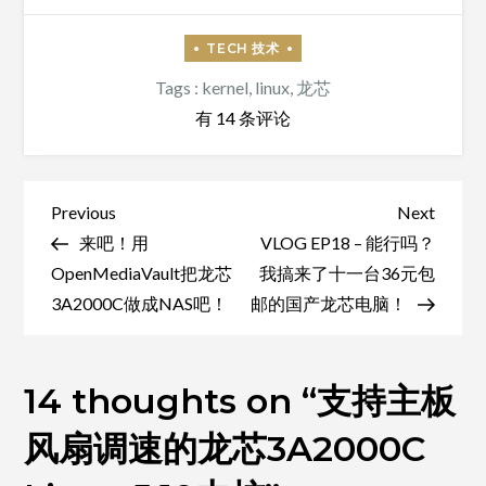
Tags :
kernel
,
linux
,
龙芯
支
有 14 条评论
持
主
板
文
Previous
Next
Previous
Next
风
Post
Post
来吧！用
VLOG EP18 – 能行吗？
章
扇
OpenMediaVault把龙芯
我搞来了十一台36元包
导
调
3A2000C做成NAS吧！
邮的国产龙芯电脑！
航
速
的
14 thoughts on “
龙
支持主板
芯
风扇调速的龙芯3A2000C
3A2000C
Linux